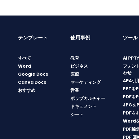
テンプレート
使用事例
ツール
すべて
教育
AI PP
Word
ビジネス
フォン
わせ
Google Docs
医療
APA引
Canva Docs
マーケティング
PPTを
おすすめ
営業
PDFを
ポップカルチャー
JPGを
ドキュメント
PDFを
シート
Word
PDF編
PDF 回