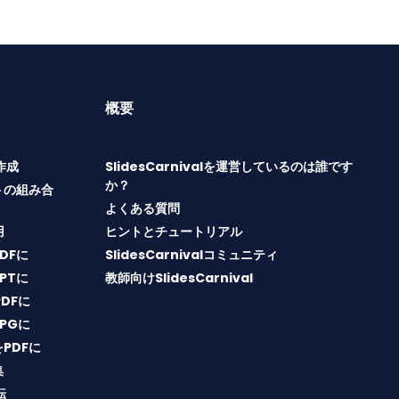
概要
T作成
SlidesCarnivalを運営しているのは誰です
か？
トの組み合
よくある質問
用
ヒントとチュートリアル
PDFに
SlidesCarnivalコミュニティ
PPTに
教師向けSlidesCarnival
PDFに
JPGに
をPDFに
集
転