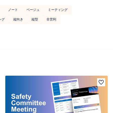
ノート
ベージュ
ミーティング
ング
縦向き
縦型
非営利