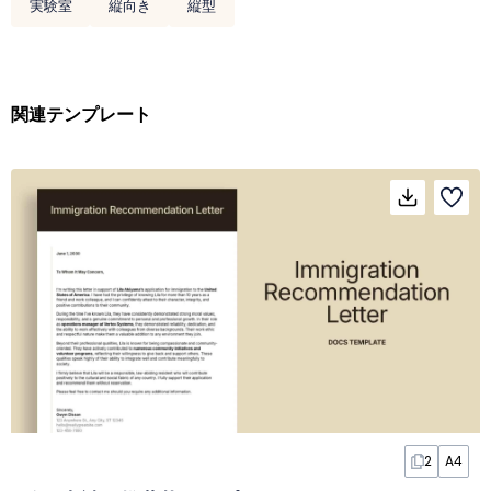
実験室
縦向き
縦型
関連テンプレート
2
A4