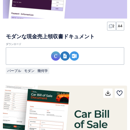
2
A4
モダンな現金売上領収書ドキュメント
ダウンロード
パープル
モダン
幾何学