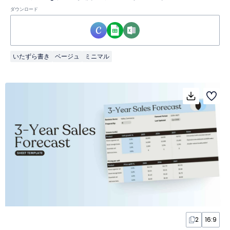
ダウンロード
いたずら書き
ベージュ
ミニマル
2
16:9