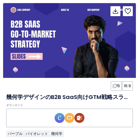
15
16:9
幾何学デザインのB2B SaaS向けGTM戦略スライド
ダウンロード
パープル
バイオレット
幾何学