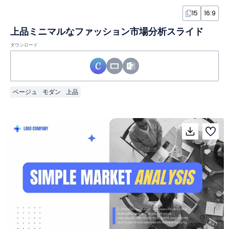
15
16:9
上品ミニマルなファッション市場分析スライド
ダウンロード
ベージュ
モダン
上品