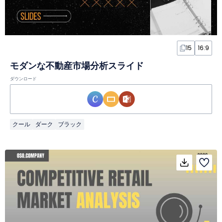
15
16:9
モダンな不動産市場分析スライド
ダウンロード
クール
ダーク
ブラック