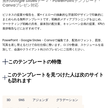
無料Google Slidesテーマ・PowerPointテンプレート・
Canvaプレゼン対応
ビジネスの提案や報告を、紫×イエローの抽象的な浮遊3Dデザインで印象的に
まとめられる無料テンプレートです。戦略的メディアプランニングをはじめ、
マーケティング戦略の共有、媒体別の配分案、キャンペーン企画の提案、KPIの
進捗報告などにおすすめです。
PowerPoint・Google Slides・Canvaで編集でき、配色やフォント、図形、
写真を差し替えるだけで自社仕様に整います。ロゴや数値、スケジュールを追
加して、会議やクライアント向けのプレゼンにご活用ください。
このテンプレートの特徴
このテンプレートを見つけた人は次のサイト
も訪れます
3D
SNS
アジェンダ
グラデーション