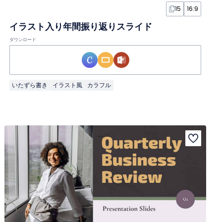
15
16:9
イラスト入り年間振り返りスライド
ダウンロード
いたずら書き
イラスト風
カラフル