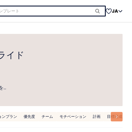
JA
ライド
を…
ョンプラン
優先度
チーム
モチベーション
計画
目標達成