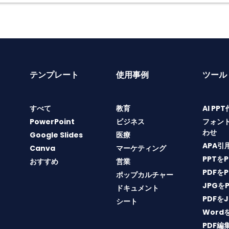
テンプレート
使用事例
ツール
すべて
教育
AI PP
PowerPoint
ビジネス
フォン
わせ
Google Slides
医療
APA引
Canva
マーケティング
PPTを
おすすめ
営業
PDFを
ポップカルチャー
JPGを
ドキュメント
PDFを
シート
Word
PDF編