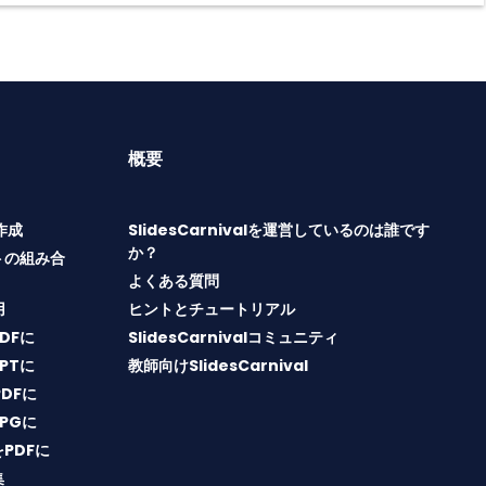
概要
T作成
SlidesCarnivalを運営しているのは誰です
か？
トの組み合
よくある質問
用
ヒントとチュートリアル
PDFに
SlidesCarnivalコミュニティ
PPTに
教師向けSlidesCarnival
PDFに
JPGに
をPDFに
集