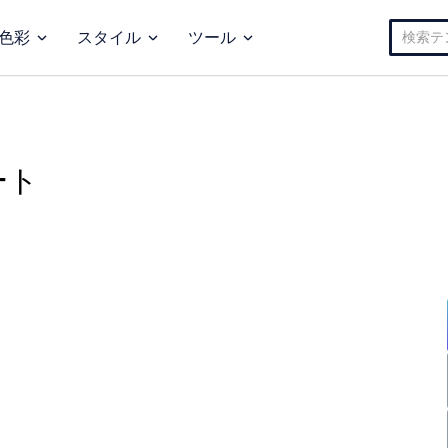
検
色彩
スタイル
ツール
索:
ート