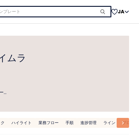
JA
イムラ
ー…
ック
ハイライト
業務フロー
手順
進捗管理
ライン
プロセス