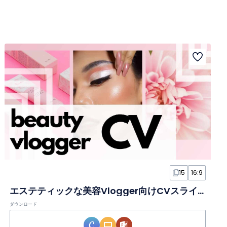
15
16:9
エステティックな美容Vlogger向けCVスライド
ダウンロード