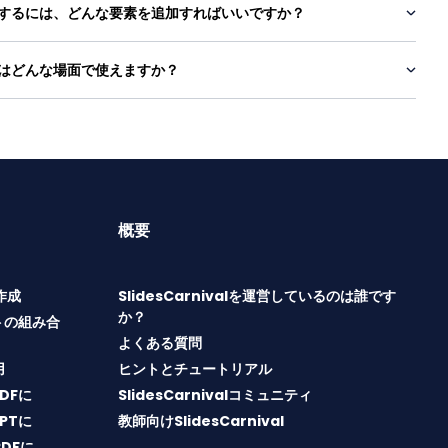
するには、どんな要素を追加すればいいですか？
はどんな場面で使えますか？
概要
T作成
SlidesCarnivalを運営しているのは誰です
か？
トの組み合
よくある質問
用
ヒントとチュートリアル
PDFに
SlidesCarnivalコミュニティ
PPTに
教師向けSlidesCarnival
PDFに