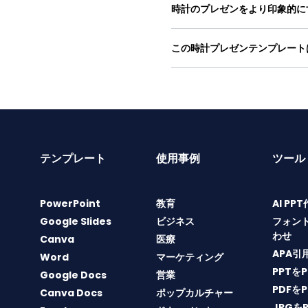
時計のプレゼンをより印象的に
この時計プレゼンテンプレート
テンプレート
使用事例
ツール
PowerPoint
教育
AI PP
Google Slides
ビジネス
フォン
わせ
Canva
医療
APA引
Word
マーケティング
PPTを
Google Docs
営業
PDFを
Canva Docs
ポップカルチャー
JPGを