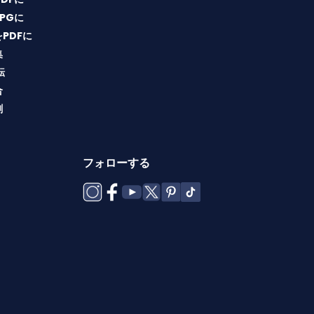
JPGに
をPDFに
集
転
合
割
フォローする