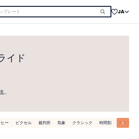
JA
ライド
流…
ーヒー
ピクセル
裁判所
気象
クラシック
時間割
グラフ