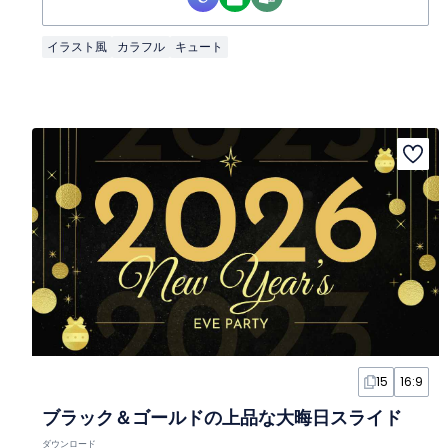
イラスト風
カラフル
キュート
15
16:9
ブラック＆ゴールドの上品な大晦日スライド
ダウンロード