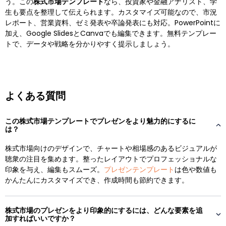
う。この
株式市場テンプレート
なら、投資家や金融アナリスト、学
生も要点を整理して伝えられます。カスタマイズ可能なので、市況
レポート、営業資料、ゼミ発表や卒論発表にも対応。PowerPointに
加え、Google SlidesとCanvaでも編集できます。無料テンプレー
トで、データや戦略を分かりやすく提示しましょう。
よくある質問
この株式市場テンプレートでプレゼンをより魅力的にするに
は？
株式市場向けのデザインで、チャートや相場感のあるビジュアルが
聴衆の注目を集めます。整ったレイアウトでプロフェッショナルな
印象を与え、編集もスムーズ。
プレゼンテンプレート
は色や数値も
かんたんにカスタマイズでき、作成時間も節約できます。
株式市場のプレゼンをより印象的にするには、どんな要素を追
加すればいいですか？