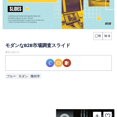
15
16:9
モダンなB2B市場調査スライド
ダウンロード
ブルー
モダン
幾何学