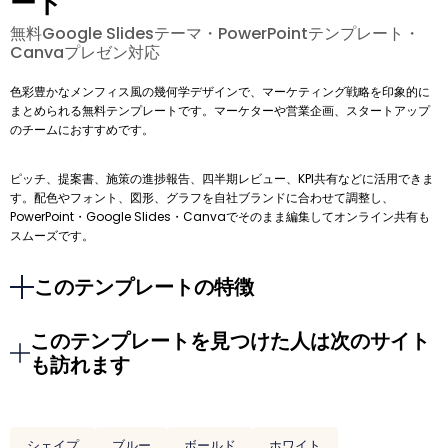
ート
無料Google Slidesテーマ・PowerPointテンプレート・
Canvaプレゼン対応
色彩豊かなメンフィス風の幾何学デザインで、マーケティング戦略を印象的に
まとめられる無料テンプレートです。マーケターや営業企画、スタートアップ
のチームにおすすめです。
ピッチ、提案書、施策の進捗報告、四半期レビュー、KPI共有などに活用できま
す。配色やフォント、図形、グラフを自社ブランドに合わせて調整し、
PowerPoint・Google Slides・Canvaでそのまま編集してオンライン共有も
スムーズです。
このテンプレートの特徴
このテンプレートを見つけた人は次のサイト
も訪れます
シェイプ
ブルー
ボールド
ホワイト