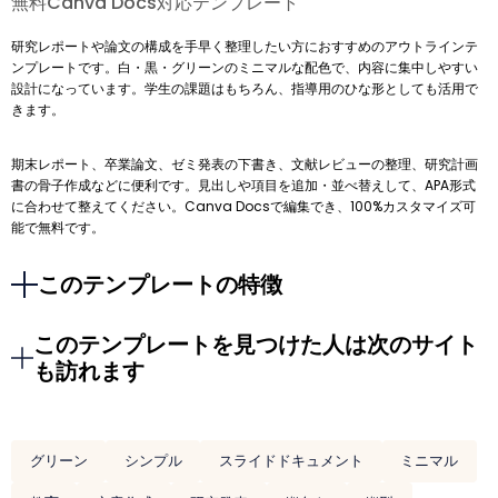
無料Canva Docs対応テンプレート
研究レポートや論文の構成を手早く整理したい方におすすめのアウトラインテ
ンプレートです。白・黒・グリーンのミニマルな配色で、内容に集中しやすい
設計になっています。学生の課題はもちろん、指導用のひな形としても活用で
きます。
期末レポート、卒業論文、ゼミ発表の下書き、文献レビューの整理、研究計画
書の骨子作成などに便利です。見出しや項目を追加・並べ替えして、APA形式
に合わせて整えてください。Canva Docsで編集でき、100%カスタマイズ可
能で無料です。
このテンプレートの特徴
このテンプレートを見つけた人は次のサイト
も訪れます
グリーン
シンプル
スライドドキュメント
ミニマル