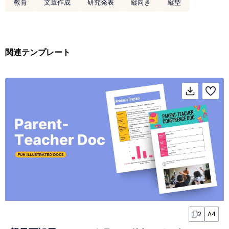
教育
文章作成
研究発表
縦向き
縦型
関連テンプレート
2
A4