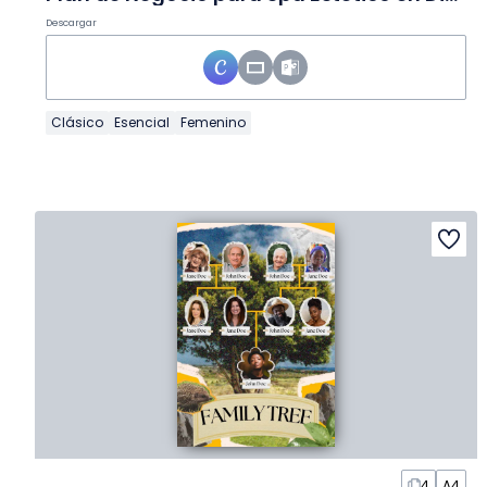
Descargar
Clásico
Esencial
Femenino
4
A4