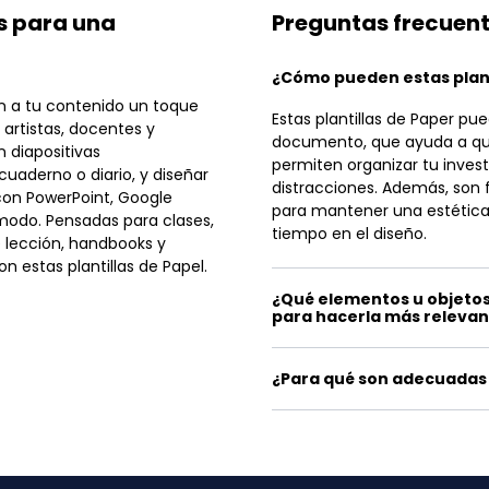
is para una
Preguntas frecuen
¿Cómo pueden estas plant
dan a tu contenido un toque
Estas plantillas de Paper pu
, artistas, docentes y
documento, que ayuda a que 
n diapositivas
permiten organizar tu invest
cuaderno o diario, y diseñar
distracciones. Además, son 
con PowerPoint, Google
para mantener una estética
modo. Pensadas para clases,
tiempo en el diseño.
e lección, handbooks y
 estas plantillas de Papel.
¿Qué elementos u objetos
para hacerla más releva
¿Para qué son adecuadas 