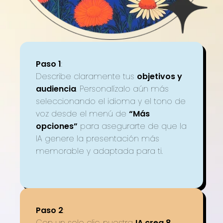
Paso 1
:
Describe claramente tus
objetivos y
audiencia
. Personalízalo aún más
seleccionando el idioma y el tono de
voz desde el menú de
“Más
opciones”
para asegurarte de que la
IA genere la presentación más
memorable y adaptada para ti.
Paso 2
:
Con un solo clic, nuestra
IA crea 8