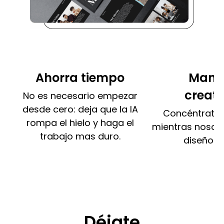
Ahorra tiempo
Manté
creati
No es necesario empezar
desde cero: deja que la IA
Concéntrate 
rompa el hielo y haga el
mientras nosot
trabajo mas duro.
diseño p
Déjate