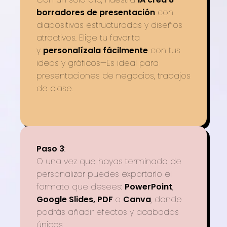
borradores de presentación
con
diapositivas estructuradas y diseños
atractivos. Elige tu favorita
y
personalízala fácilmente
con tus
ideas y gráficos—Es ideal para
presentaciones de negocios, trabajos
de clase.
Paso 3
:
O una vez que hayas terminado de
personalizar puedes exportarlo el
formato que desees:
PowerPoint
,
Google Slides, PDF
o
Canva
, donde
podrás añadir efectos y acabados
únicos.