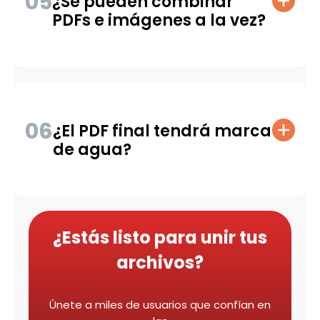
05
¿Se pueden combinar
PDFs e imágenes a la vez?
06
¿El PDF final tendrá marca
de agua?
¿Estás listo para unir tus
archivos?
Únete a miles de usuarios que confían en