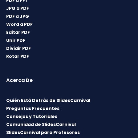
PDF a PPT
JPG a PDF
PDF a JPG
Word a PDF
Editar PDF
Unir PDF
Dividir PDF
Rotar PDF
Acerca De
Quién Está Detrás de SlidesCarnival
Preguntas Frecuentes
Consejos y Tutoriales
Comunidad de SlidesCarnival
SlidesCarnival para Profesores