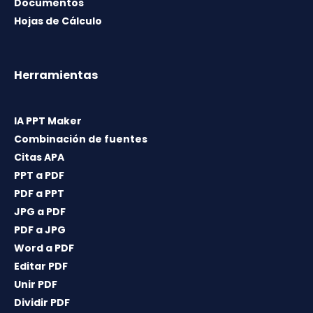
Documentos
Hojas de Cálculo
Herramientas
IA PPT Maker
Combinación de fuentes
Citas APA
PPT a PDF
PDF a PPT
JPG a PDF
PDF a JPG
Word a PDF
Editar PDF
Unir PDF
Dividir PDF