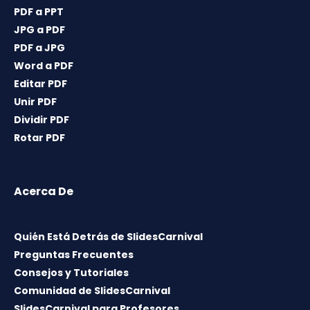
PDF a PPT
JPG a PDF
PDF a JPG
Word a PDF
Editar PDF
Unir PDF
Dividir PDF
Rotar PDF
Acerca De
Quién Está Detrás de SlidesCarnival
Preguntas Frecuentes
Consejos y Tutoriales
Comunidad de SlidesCarnival
SlidesCarnival para Profesores