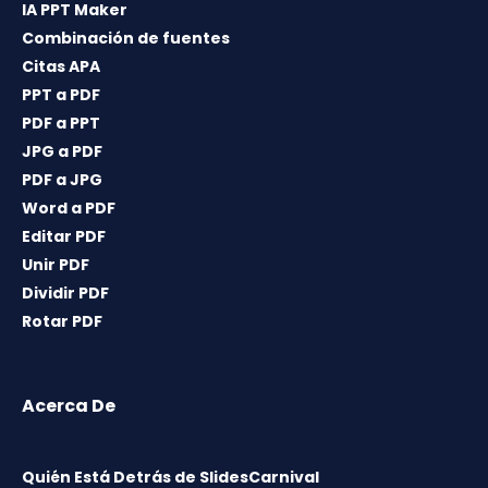
IA PPT Maker
Combinación de fuentes
Citas APA
PPT a PDF
PDF a PPT
JPG a PDF
PDF a JPG
Word a PDF
Editar PDF
Unir PDF
Dividir PDF
Rotar PDF
Acerca De
Quién Está Detrás de SlidesCarnival