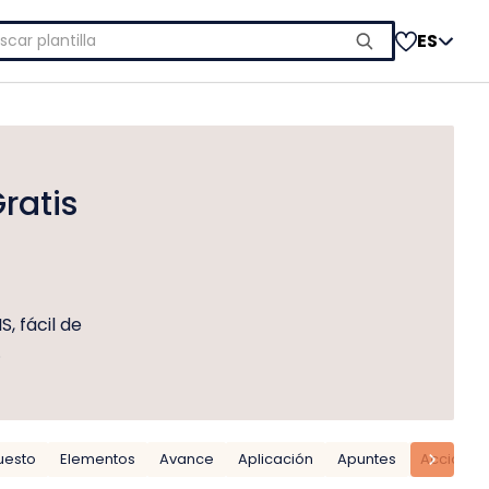
car:
ES
ratis
a
, fácil de
.
uesto
Elementos
Avance
Aplicación
Apuntes
Acción