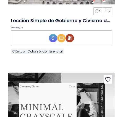
15
16:9
Lección Simple de Gobierno y Civismo de EE. UU. en Diapositivas
Descargar
Clásico
Color sólido
Esencial