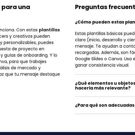
s para una
Preguntas frecuen
¿Cómo pueden estas plant
unciona. Con estas
plantillas
Estas plantillas básicas pue
cers y creativos pueden
clara (inicio, desarrollo y c
 y personalizables, puedes
mensaje. Te ayudan a contar 
puesta de proyecto en
recargadas. Además, son fáci
y guías de onboarding. Y lo
Google Slides o Canva. Usa 
nva, para que trabajes
ganar consistencia visual.
álisis de mercado y
 Haz que tu mensaje destaque
¿Qué elementos u objetos
hacerla más relevante?
¿Para qué son adecuadas 