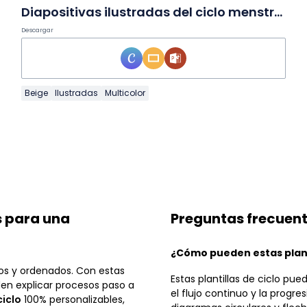
Diapositivas ilustradas del ciclo menstrual para 10.º grado
Descargar
Beige
Ilustradas
Multicolor
is para una
Preguntas frecuen
¿Cómo pueden estas plant
ros y ordenados. Con estas
Estas plantillas de ciclo pu
den explicar procesos paso a
el flujo continuo y la progr
ciclo
100% personalizables,