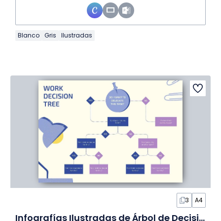
Blanco
Gris
Ilustradas
3
A4
Infografías Ilustradas de Árbol de Decisiones Laborales en Diapositivas