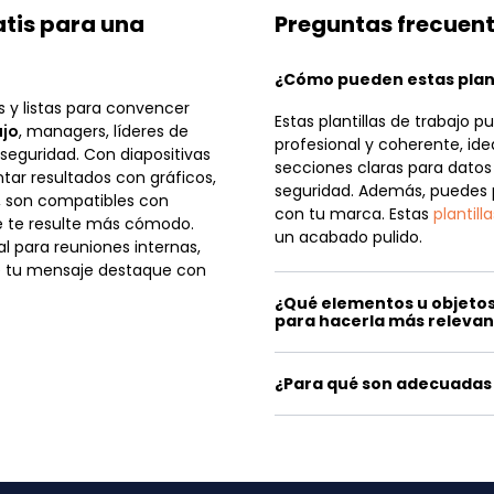
atis para una
Preguntas frecuen
¿Cómo pueden estas plant
s y listas para convencer
Estas plantillas de trabajo 
ajo
, managers, líderes de
profesional y coherente, ide
seguridad. Con diapositivas
secciones claras para dato
ntar resultados con gráficos,
seguridad. Además, puedes pe
, son compatibles con
con tu marca. Estas
plantil
de te resulte más cómodo.
un acabado pulido.
l para reuniones internas,
e tu mensaje destaque con
¿Qué elementos u objetos
para hacerla más releva
¿Para qué son adecuadas e