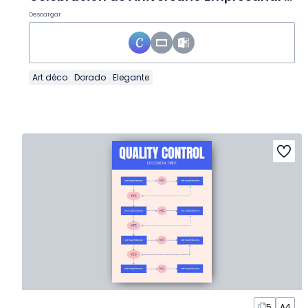
Descargar
Art déco
Dorado
Elegante
5
A4