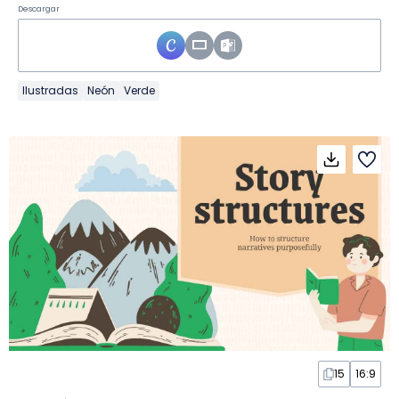
Descargar
Ilustradas
Neón
Verde
15
16:9