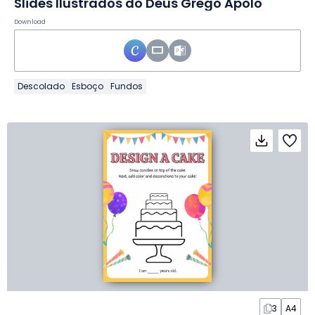
Slides Ilustrados do Deus Grego Apolo
Download
Descolado
Esboço
Fundos
3
A4