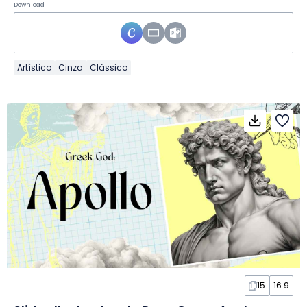
Download
Artístico
Cinza
Clássico
15
16:9