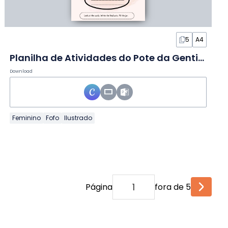
5
A4
Planilha de Atividades do Pote da Gentileza Fofo
Download
Feminino
Fofo
Ilustrado
Página
fora de 5