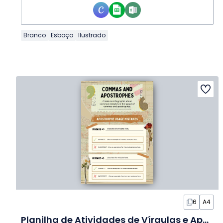
Branco
Esboço
Ilustrado
6
A4
Planilha de Atividades de Vírgulas e Apóstrofos em Slides