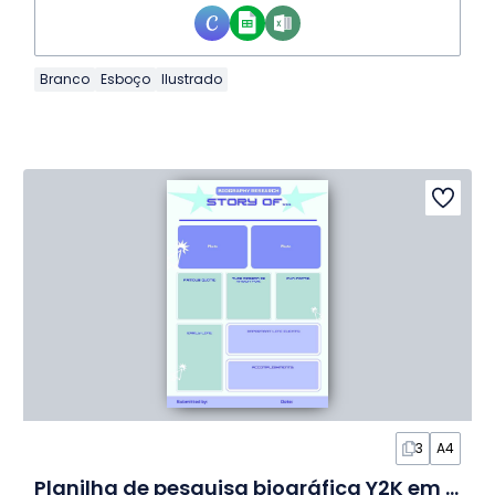
Branco
Esboço
Ilustrado
3
A4
Planilha de pesquisa biográfica Y2K em Planilha de Atividades