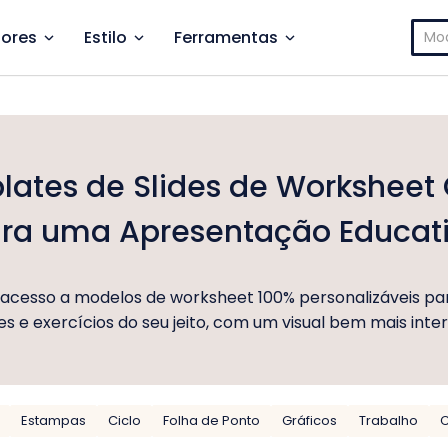
Pesq
ores
Estilo
Ferramentas
por:
ates de Slides de Worksheet 
ra uma Apresentação Educat
acesso a modelos de worksheet 100% personalizáveis par
es e exercícios do seu jeito, com um visual bem mais inte
Estampas
Ciclo
Folha de Ponto
Gráficos
Trabalho