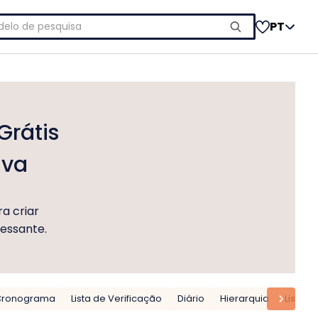
uisar
PT
Grátis
iva
a criar
ressante.
Cronograma
Lista de Verificação
Diário
Hierarquia
Listas