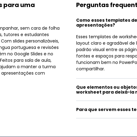
is para uma
Perguntas frequen
Como esses templates d
apresentações?
ompanhar, sem cara de folha
s, tutores e estudantes
Esses templates de workshe
om slides personalizáveis,
layout claro e agradável 
íngua portuguesa e revisões
padrão visual entre as pág
ém no Google Slides e no
fontes e espaços para respo
Feitos para sala de aula,
funcionam bem no PowerPoint
s ajudam a manter a turma
compartilhar.
as apresentações com
Que elementos ou objeto
worksheet para deixá-la 
Para que servem esses t