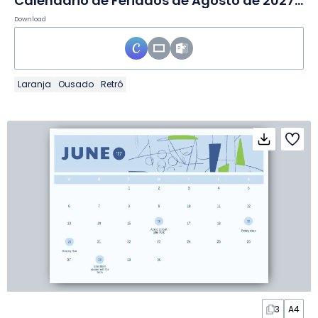
Calendário de Feriados de Agosto de 2027 em Slides
Download
Laranja
Ousado
Retrô
3
A4