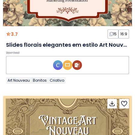
3.7
15
16:9
Slides florais elegantes em estilo Art Nouveau
Download
Art Nouveau
Bonitos
Criativo