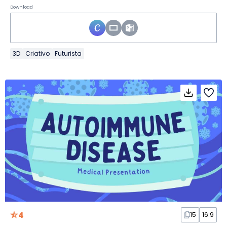
Download
3D
Criativo
Futurista
4
15
16:9