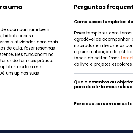
para uma
Perguntas frequen
Como esses templates de
as de acompanhar e bem
Esses templates com tema d
, bibliotecários e
agradável de acompanhar, 
ersas e atividades com mais
inspirados em livros e as c
os de aula, fazer resenhas
a guiar a atenção do públi
istente. Eles funcionam no
fáceis de editar. Esses
templ
tar onde for mais prático.
do livro e projetos escolares.
templates ajudam em
. Dê um up nas suas
Que elementos ou objetos
para deixá-la mais relev
Para que servem esses te