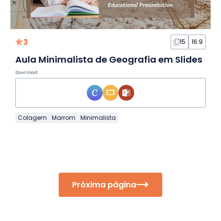
3
15
16:9
Aula Minimalista de Geografia em Slides
Download
Colagem
Marrom
Minimalista
Próxima página