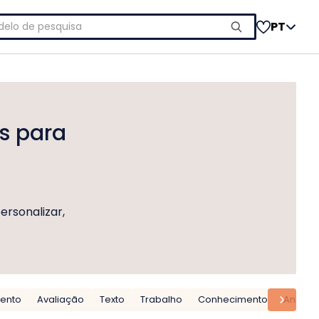
uisar
PT
is para
ersonalizar,
ento
Avaliação
Texto
Trabalho
Conhecimento
Análise