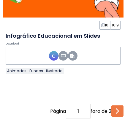
10
16:9
Infográfico Educacional em Slides
Download
Animados
Fundos
Ilustrado
Página
fora de 2