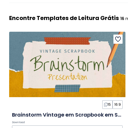
Encontre Templates de Leitura Grátis
16
m
15
16:9
Brainstorm Vintage em Scrapbook em Slides
Download