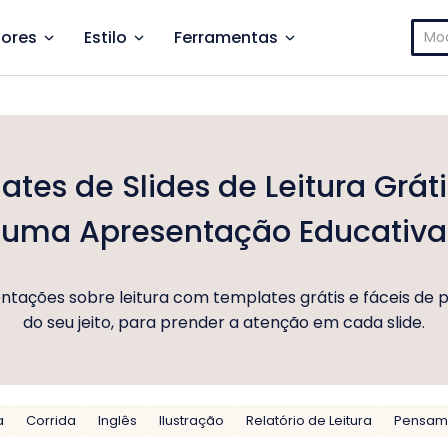
Pesq
ores
Estilo
Ferramentas
por:
tes de Slides de Leitura Grát
uma Apresentação Educativa
ntações sobre leitura com templates grátis e fáceis de p
do seu jeito, para prender a atenção em cada slide.
a
Corrida
Inglês
Ilustração
Relatório de Leitura
Pensam