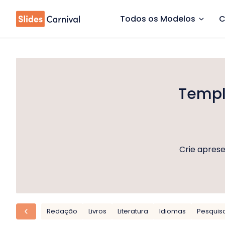
Todos os Modelos
C
Templa
Crie aprese
Redação
Livros
Literatura
Idiomas
Pesquis