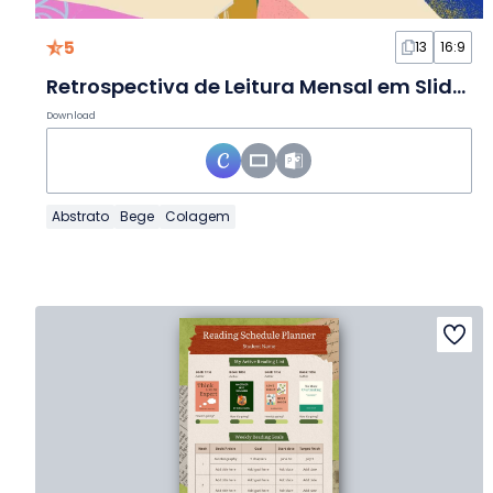
5
13
16:9
Retrospectiva de Leitura Mensal em Slides de Colagem
Download
Abstrato
Bege
Colagem