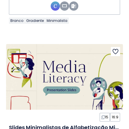
Branco
Gradiente
Minimalista
15
16:9
Slides Minimalistas de Alfabetização Midiática