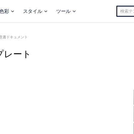
検
色彩
スタイル
ツール
索:
意書ドキュメント
プレート