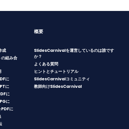
概要
T作成
SlidesCarnivalを運営しているのは誰です
か？
トの組み合
よくある質問
用
ヒントとチュートリアル
PDFに
SlidesCarnivalコミュニティ
PPTに
教師向けSlidesCarnival
PDFに
JPGに
をPDFに
集
転