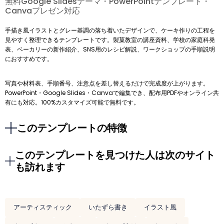
無料Google Slidesテーマ・PowerPointテンプレート・
Canvaプレゼン対応
手描き風イラストとグレー基調の落ち着いたデザインで、ケーキ作りの工程を
見やすく整理できるテンプレートです。製菓教室の講座資料、学校の家庭科発
表、ベーカリーの新作紹介、SNS用のレシピ解説、ワークショップの手順説明
におすすめです。
写真や材料表、手順番号、注意点を差し替えるだけで完成度が上がります。
PowerPoint・Google Slides・Canvaで編集でき、配布用PDFやオンライン共
有にも対応。100%カスタマイズ可能で無料です。
このテンプレートの特徴
このテンプレートを見つけた人は次のサイト
も訪れます
アーティスティック
いたずら書き
イラスト風