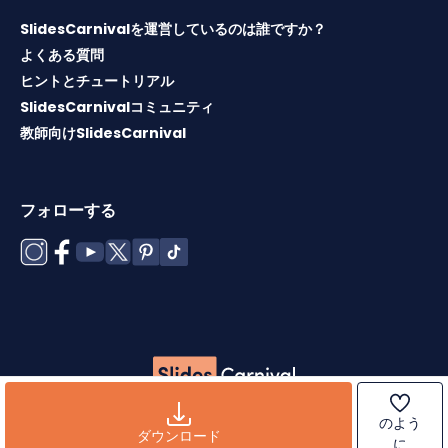
SlidesCarnivalを運営しているのは誰ですか？
よくある質問
ヒントとチュートリアル
SlidesCarnivalコミュニティ
教師向けSlidesCarnival
フォローする
Copyright © 2026 ·
利用規約
·
テンプレートライセンス
·
ク
のよう
ッキーポリシー
·
プライバシーポリシー
ダウンロード
に