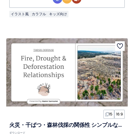
イラスト風
カラフル
キッズ向け
15
16:9
火災・干ばつ・森林伐採の関係性 シンプルな論文発表スライド
ダウンロード