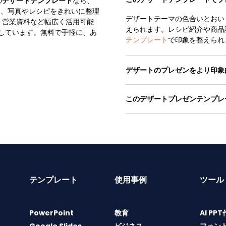
の
デザートテンプレート
なら、
く、写真やレシピをきれいに整理
デザートテーマの色合いとおい
、営業資料など幅広く活用可能
えられます。レシピ紹介や商品
にも対応しています。無料で手軽に、あ
テンプレート
で印象を整えられ
デザートのプレゼンをより印象
このデザートプレゼンテンプレ
テンプレート
使用事例
ツール
PowerPoint
教育
AI PP
Google Slides
ビジネス
フォン