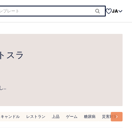
JA
トスラ
し…
キャンドル
レストラン
上品
ゲーム
糖尿病
災害対策
献立