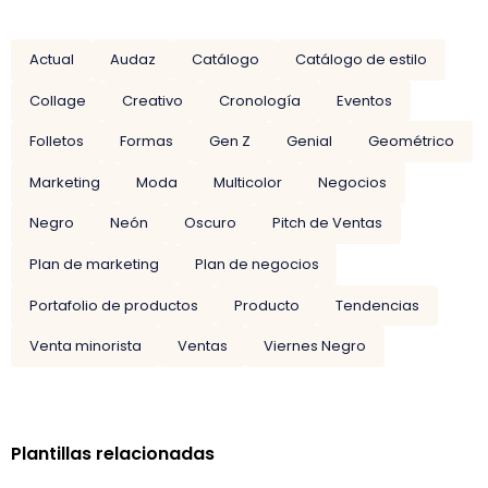
Actual
Audaz
Catálogo
Catálogo de estilo
Collage
Creativo
Cronología
Eventos
Folletos
Formas
Gen Z
Genial
Geométrico
Marketing
Moda
Multicolor
Negocios
Negro
Neón
Oscuro
Pitch de Ventas
Plan de marketing
Plan de negocios
Portafolio de productos
Producto
Tendencias
Venta minorista
Ventas
Viernes Negro
Plantillas relacionadas