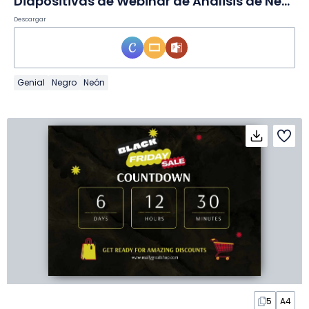
Diapositivas de Webinar de Análisis de Negocio Brutalista Ácido
Descargar
Genial
Negro
Neón
5
A4