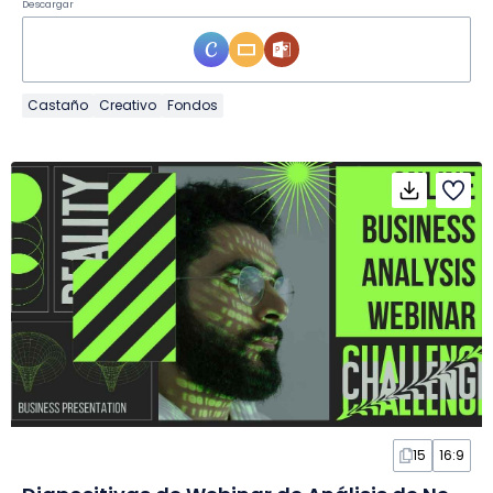
Descargar
Castaño
Creativo
Fondos
15
16:9