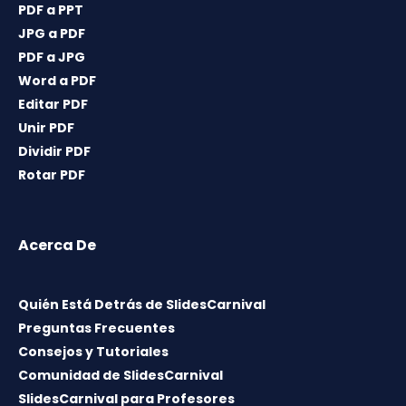
PDF a PPT
JPG a PDF
PDF a JPG
Word a PDF
Editar PDF
Unir PDF
Dividir PDF
Rotar PDF
Acerca De
Quién Está Detrás de SlidesCarnival
Preguntas Frecuentes
Consejos y Tutoriales
Comunidad de SlidesCarnival
SlidesCarnival para Profesores