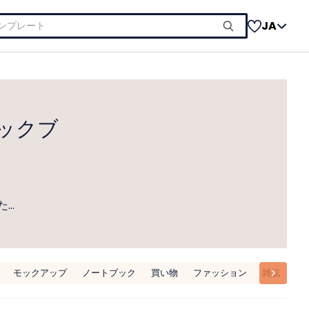
JA
ックブ
た…
モックアップ
ノートブック
買い物
ファッション
雑誌
リ