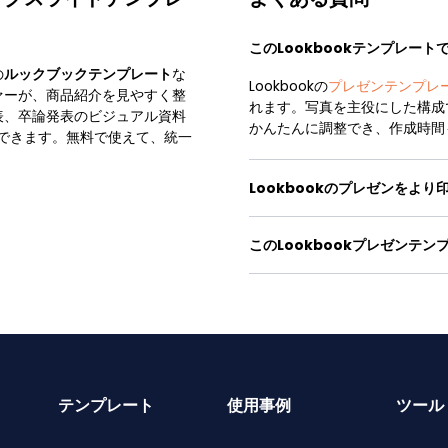
このLookbookテンプレー
の
ルックブックテンプレート
な
Lookbookの
プレゼンテンプレ
ァーが、商品紹介を見やすく整
れます。写真を主役にした構成
表、卒論発表のビジュアル資料
かんたんに調整でき、作成時間
でも編集できます。無料で使えて、統一
Lookbookのプレゼンをよ
このLookbookプレゼンテ
テンプレート
使用事例
ツール