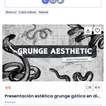
Blanco
Color sólido
Genial
5
15
16:9
Presentación estética grunge gótica en diapositivas
Descargar