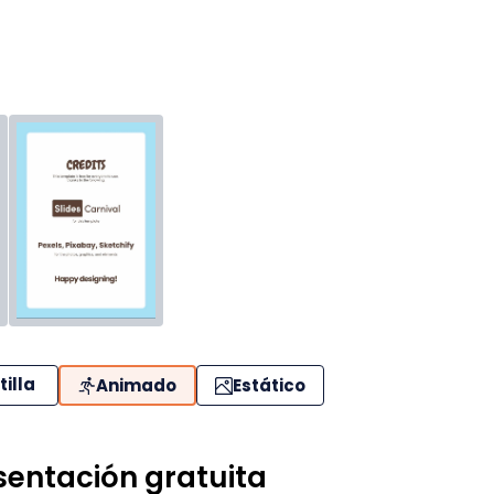
tilla
Animado
Estático
esentación gratuita