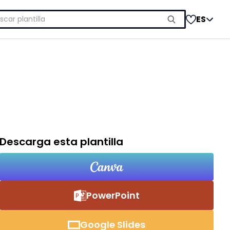
car:
ES
Descarga esta plantilla
PowerPoint
Google Slides