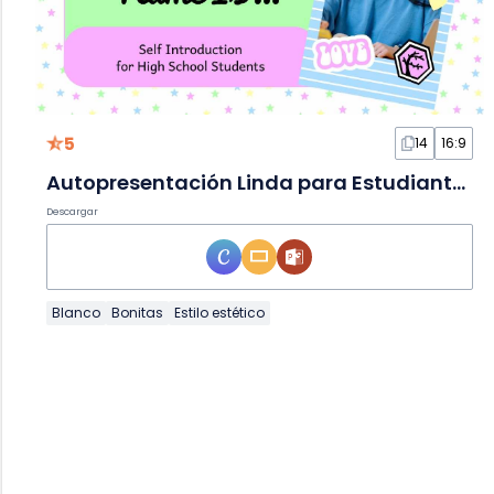
5
14
16:9
Autopresentación Linda para Estudiantes de Secundaria en Diapositivas
Descargar
Blanco
Bonitas
Estilo estético