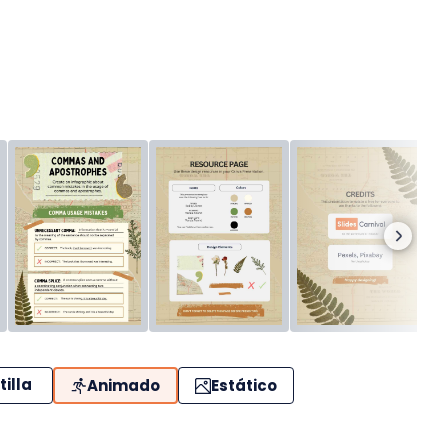
tilla
Animado
Estático