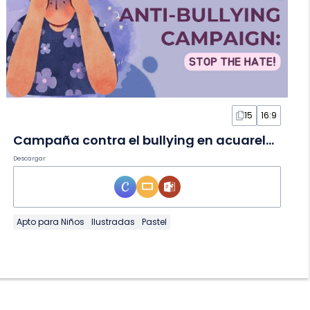
15
16:9
Campaña contra el bullying en acuarela en Diapositivas
Descargar
Apto para Niños
Ilustradas
Pastel