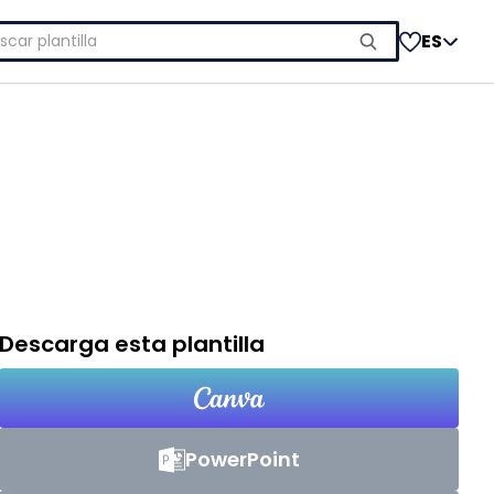
car:
ES
Descarga esta plantilla
PowerPoint