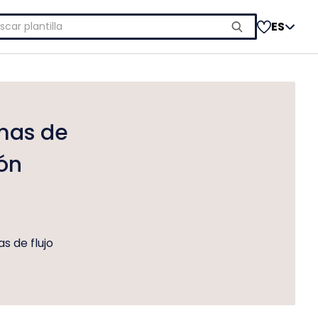
car:
ES
amas de
ión
s de flujo