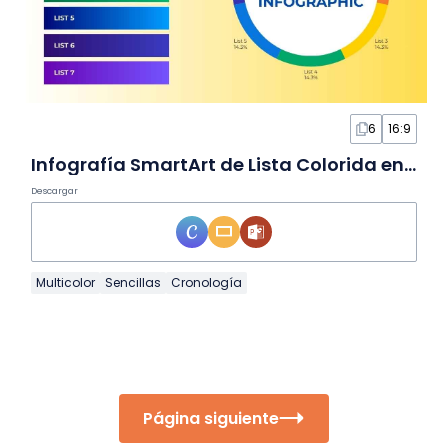
6
16:9
Infografía SmartArt de Lista Colorida en Diapositivas
Descargar
Multicolor
Sencillas
Cronología
Página siguiente