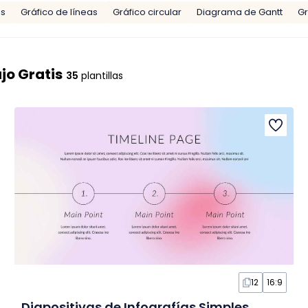
os
Gráfico de líneas
Gráfico circular
Diagrama de Gantt
Gr
jo Gratis
35
plantillas
12
16:9
Diapositivas de Infografías Simples