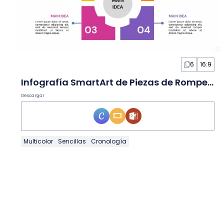
6
16:9
Infografía SmartArt de Piezas de Rompecabezas Simples
Descargar
Multicolor
Sencillas
Cronología