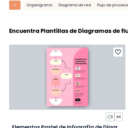
Organigrama
Diagrama de red
Flujo de proces
Encuentra Plantillas de Diagramas de flu
3
A4
Elementos Pastel de Infografía de Diagrama de Flujo en Diapositivas