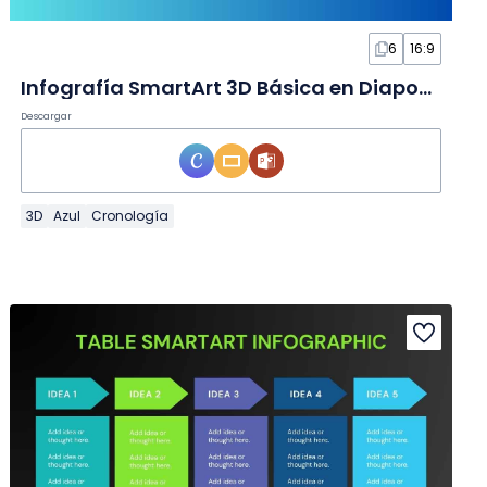
6
16:9
Infografía SmartArt 3D Básica en Diapositivas
Descargar
3D
Azul
Cronología