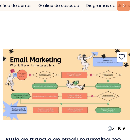
áfico de barras
Gráfico de cascada
Diagramas de clases
F
5
16:9
Flujo de trabajo de email marketing moderno en Infografía