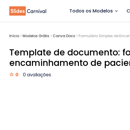
Todos os Modelos
C
Início
>
Modelos Grátis
>
Canva Docs
>
Formulário Simples de Enc
Template de documento: fo
encaminhamento de pacie
0
0 avaliações