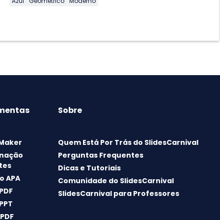
Azul
Geométrico
Moderno
mentas
Sobre
 Maker
Quem Está Por Trás do SlidesCarnival
nação
Perguntas Frequentes
tes
Dicas e Tutoriais
o APA
Comunidade do SlidesCarnival
 PDF
SlidesCarnival para Professores
 PPT
 PDF