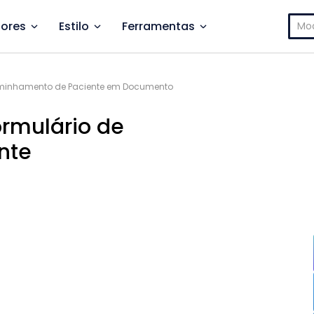
Pesq
ores
Estilo
Ferramentas
por:
aminhamento de Paciente em Documento
rmulário de
nte