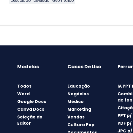
Descolado
Diversão
Geométrico
Modelos
Casos De Uso
Ferra
Todos
Educação
IA PPT
Word
Negócios
Combi
de fon
Google Docs
Médico
Citaçã
Canva Docs
Marketing
PPT p/
Seleção do
Vendas
Editor
PDF p/
Cultura Pop
JPG p/
Documentos