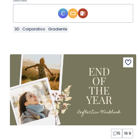
Download
3D
Corporativo
Gradiente
15
16:9