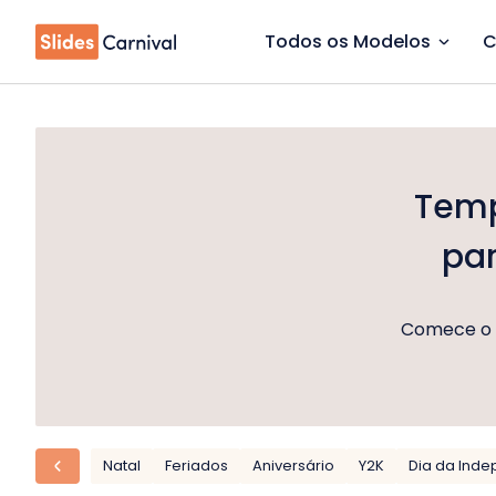
Todos os Modelos
C
Temp
pa
Comece o A
Natal
Feriados
Aniversário
Y2K
Dia da Ind