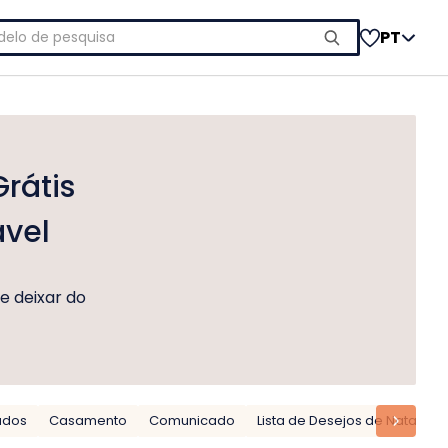
uisar
PT
rátis
vel
e deixar do
ados
Casamento
Comunicado
Lista de Desejos de Natal