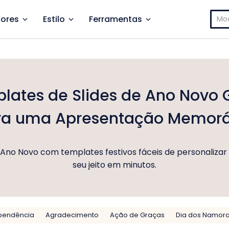
Pesq
ores
Estilo
Ferramentas
por:
lates de Slides de Ano Novo G
ra uma Apresentação Memorá
no Novo com templates festivos fáceis de personalizar 
seu jeito em minutos.
ependência
Agradecimento
Ação de Graças
Dia dos Namor