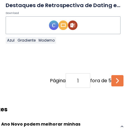
Destaques de Retrospectiva de Dating em Slides Minimalistas
Download
Azul
Gradiente
Moderno
Página
fora de 5
tes
e Ano Novo podem melhorar minhas