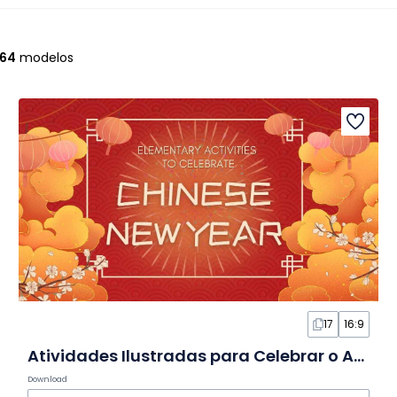
64
modelos
17
16:9
Atividades Ilustradas para Celebrar o Ano-Novo Chinês em Slides
Download