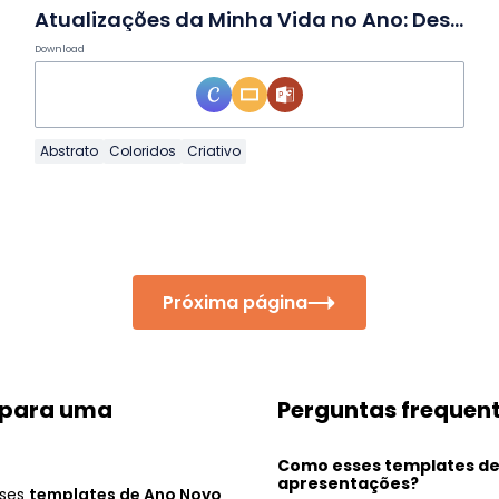
Atualizações da Minha Vida no Ano: Destaques em Slides
Download
Abstrato
Coloridos
Criativo
Próxima página
s para uma
Perguntas frequen
Como esses templates d
apresentações?
sses
templates de Ano Novo