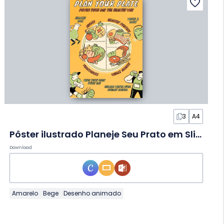
3
A4
Pôster ilustrado Planeje Seu Prato em Slides
Download
Amarelo
Bege
Desenho animado