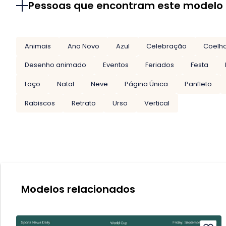
Pessoas que encontram este modelo
Animais
Ano Novo
Azul
Celebração
Coelh
Desenho animado
Eventos
Feriados
Festa
Laço
Natal
Neve
Página Única
Panfleto
Rabiscos
Retrato
Urso
Vertical
Modelos relacionados