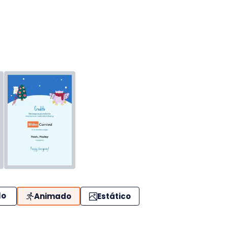
lo
Animado
Estático