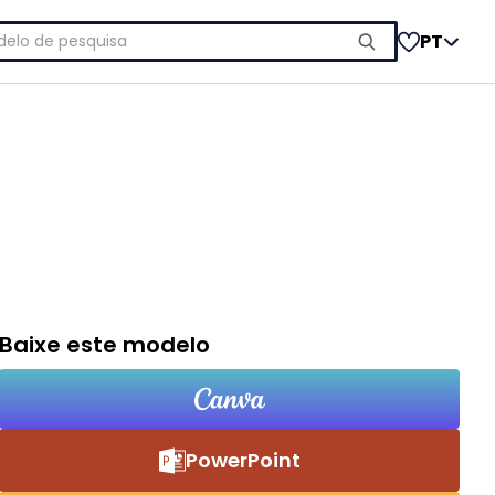
uisar
PT
Baixe este modelo
PowerPoint