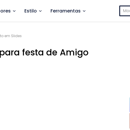
Pesq
ores
Estilo
Ferramentas
por:
eto em Slides
 para festa de Amigo