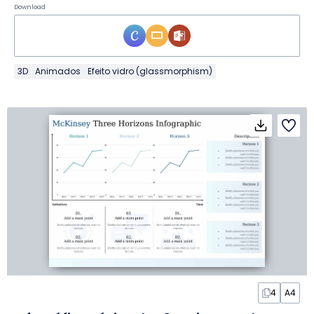
Download
3D
Animados
Efeito vidro (glassmorphism)
4
A4