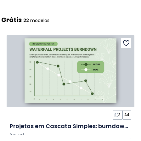
 Grátis
22
modelos
3
A4
Projetos em Cascata Simples: burndown em Infográfico
Download