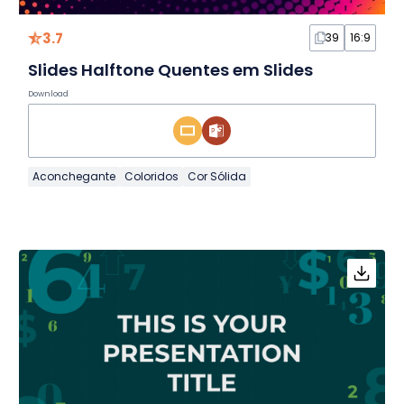
3.7
39
16:9
Slides Halftone Quentes em Slides
Download
Aconchegante
Coloridos
Cor Sólida