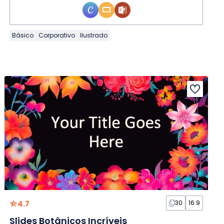
Básico
Corporativo
Ilustrado
4.7
30
16:9
Slides Botânicos Incríveis