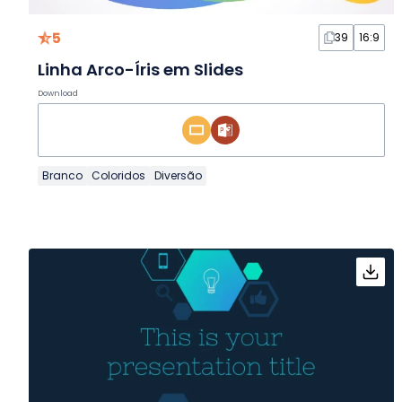
5
39
16:9
Linha Arco-Íris em Slides
Download
Branco
Coloridos
Diversão