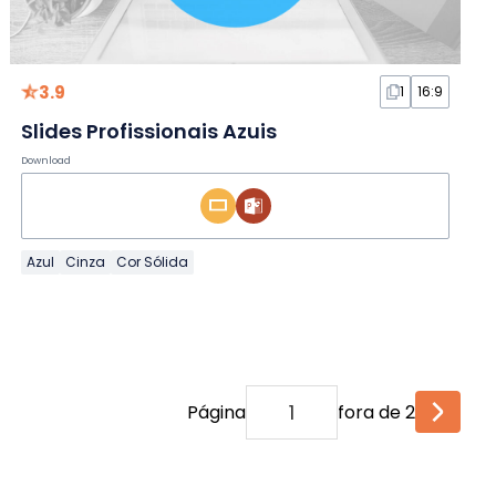
3.9
1
16:9
Slides Profissionais Azuis
Download
Azul
Cinza
Cor Sólida
Página
fora de 2