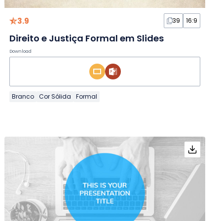
3.9
39
16:9
Direito e Justiça Formal em Slides
Download
Branco
Cor Sólida
Formal