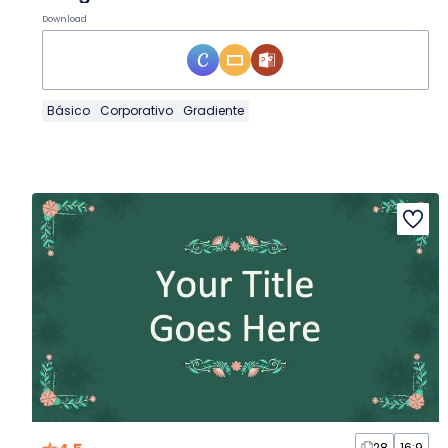
Download
Básico
Corporativo
Gradiente
28
16:9