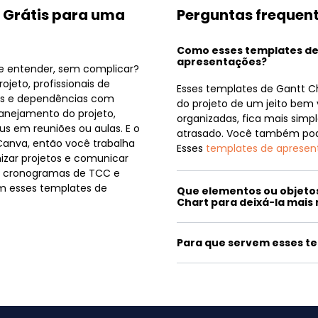
t Grátis para uma
Perguntas frequen
Como esses templates de
apresentações?
de entender, sem complicar?
rojeto, profissionais de
Esses templates de Gantt 
zos e dependências com
do projeto de um jeito bem 
lanejamento do projeto,
organizadas, fica mais simp
s em reuniões ou aulas. E o
atrasado. Você também pode 
 Canva, então você trabalha
Esses
templates de aprese
nizar projetos e comunicar
o, cronogramas de TCC e
m esses templates de
Que elementos ou objeto
Chart para deixá-la mais
Para que servem esses t