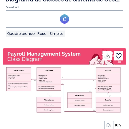
Download
Quadro branco
Rosa
Simples
3
16:9