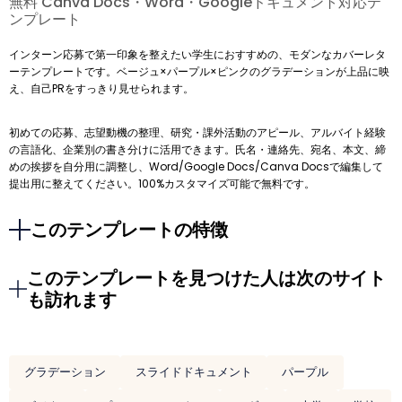
無料 Canva Docs・Word・Googleドキュメント対応テ
ンプレート
インターン応募で第一印象を整えたい学生におすすめの、モダンなカバーレタ
ーテンプレートです。ベージュ×パープル×ピンクのグラデーションが上品に映
え、自己PRをすっきり見せられます。
初めての応募、志望動機の整理、研究・課外活動のアピール、アルバイト経験
の言語化、企業別の書き分けに活用できます。氏名・連絡先、宛名、本文、締
めの挨拶を自分用に調整し、Word/Google Docs/Canva Docsで編集して
提出用に整えてください。100%カスタマイズ可能で無料です。
このテンプレートの特徴
このテンプレートを見つけた人は次のサイト
も訪れます
グラデーション
スライドドキュメント
パープル